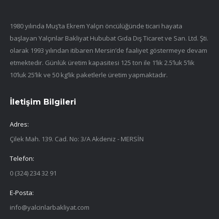
1980 yılında Muş’ta Ekrem Yalçın öncülüğünde ticari hayata
başlayan Yalçınlar Bakliyat Hububat Gıda Dış Ticaret ve San. Ltd. Şti.
olarak 1993 yılından itibaren Mersin’de faaliyet göstermeye devam
etmektedir. Günlük üretim kapasitesi 125 ton ile 1’lik 2.5’luk 5’lik
10’luk 25’lik ve 50 kg’lik paketlerle üretim yapmaktadır.
İletişim Bilgileri
Adres:
Çilek Mah. 139. Cad. No: 3/A Akdeniz - MERSİN
Telefon:
0 (324) 234 32 91
E-Posta:
info@yalcinlarbakliyat.com