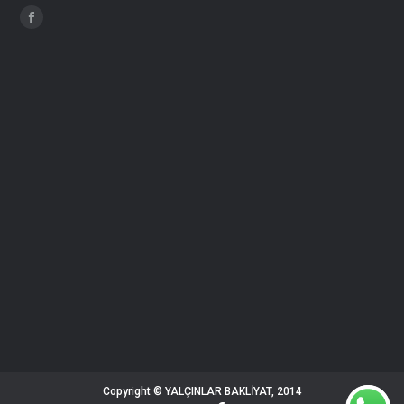
Find us on:
Facebook
page
opens
in
new
window
Copyright © YALÇINLAR BAKLİYAT, 2014